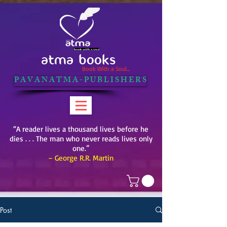
ATMA BOOKS
Book With a Soul...
P A V A N A T M A - P U B L I S H E R S
“A reader lives a thousand lives before he
dies . . . The man who never reads lives only
one.”
– George R.R. Martin
Post