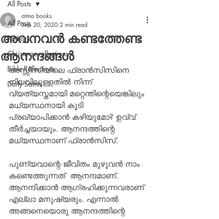
All Posts
atma books
All Posts
Sep 20, 2020
2 min read
അവനവന്‍ കണ്ടത്തേണ്ട
Authors
ആനന്ദങ്ങള്‍
Christmas reflections
Bible Reflections
അസ്സീസിയിലെ ഫ്രാന്‍സിസിനെ 
നിലവിലുള്ളതില്‍ നിന്ന് 
Daily Saints
വ്യത്യസ്തമായി മറ്റെന്തിന്റെയെങ്കിലും 
മധ്യസ്ഥനായി കൂടി 
പ്രഖ്യാപിക്കാന്‍ കഴിയുമോ? ഉവ്വ് 
തീര്‍ച്ചയായും. ആനന്ദത്തിന്റെ 
മധ്യസ്ഥനാണ് ഫ്രാന്‍സിസ്.
പുണ്യവാന്റെ ജീവിതം മുഴുവന്‍ നാം 
കണ്ടെത്തുന്നത്  ആനന്ദമാണ്. 
ആനന്ദിക്കാന്‍ ആഗ്രഹിക്കുന്നവരാണ് 
എല്ലാ മനുഷ്യരും. എന്നാല്‍ 
അങ്ങനെയൊരു ആനന്ദത്തിന്റെ 