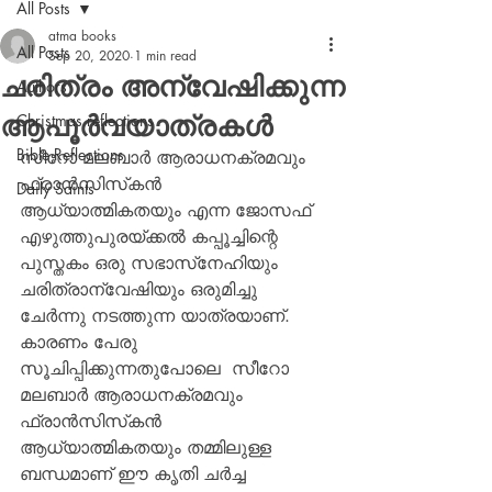
All Posts
atma books
All Posts
Sep 20, 2020
1 min read
ചരിത്രം അന്വേഷിക്കുന്ന
Authors
ആപൂര്‍വയാത്രകള്‍
Christmas reflections
Bible Reflections
സീറോ മലബാര്‍ ആരാധനക്രമവും 
ഫ്രാന്‍സിസ്‌കന്‍ 
Daily Saints
ആധ്യാത്മികതയും എന്ന ജോസഫ് 
എഴുത്തുപുരയ്ക്കല്‍ കപ്പൂച്ചിന്റെ 
പുസ്തകം ഒരു സഭാസ്‌നേഹിയും 
ചരിത്രാന്വേഷിയും ഒരുമിച്ചു 
ചേര്‍ന്നു നടത്തുന്ന യാത്രയാണ്. 
കാരണം പേരു 
സൂചിപ്പിക്കുന്നതുപോലെ  സീറോ 
മലബാര്‍ ആരാധനക്രമവും 
ഫ്രാന്‍സിസ്‌കന്‍ 
ആധ്യാത്മികതയും തമ്മിലുള്ള 
ബന്ധമാണ് ഈ കൃതി ചര്‍ച്ച 