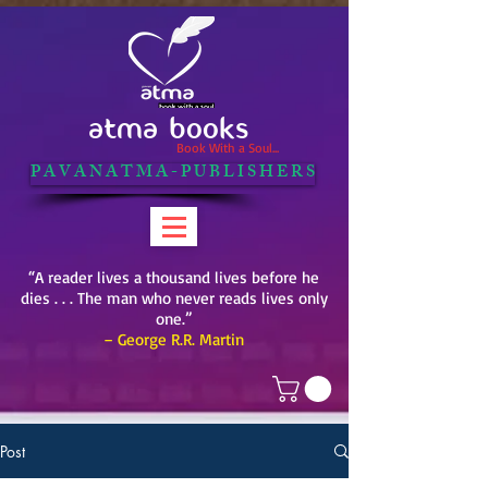
ATMA BOOKS
Book With a Soul...
P A V A N A T M A - P U B L I S H E R S
“A reader lives a thousand lives before he
dies . . . The man who never reads lives only
one.”
– George R.R. Martin
Post