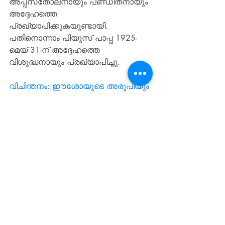
അപ്പസ്‌തോലനായും പണ്ഡിതനായും 
അദ്ദേഹത്തെ 
പ്രഖ്യാപിക്കുകയുണ്ടായി. 
പതിനൊന്നാം പിയൂസ് പാപ്പ 1925- 
മെയ് 31-ന് അദ്ദേഹത്തെ 
വിശുദ്ധനായും പ്രഖ്യാപിച്ചു.
വിചിന്തനം: ഈശോയുടെ അരൂപിയും 
അവിടുത്തോടുള്ള ഭക്തിയും 
സ്‌നേഹവും നമ്മളില്‍ സജീവമായി 
വാഴുവാന്‍ വേണ്ടി ഈശോയെ 
നമ്മില്‍ രൂപപ്പെടുത്തലായിരിക്കണം 
നമ്മുടെ പ്രധാന ചുമതലയും 
ലക്ഷ്യവും ആഗ്രഹവും (വി. ജോണ്‍ 
യൂഡ്‌സ്).
മറ്റു വിശുദ്ധര്‍:-
1. തിമോത്തി (ഗാസായിലെ മെത്രാന്‍), തെക്‌ളാ, 
അഗാപ്പിയൂസ് ര.ര. (304-306) പലസ്തീനായിലെ 