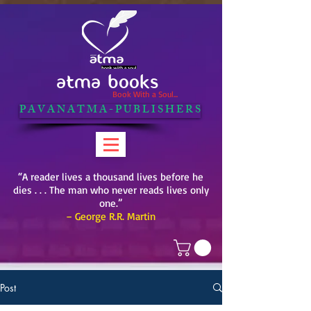
ATMA BOOKS
Book With a Soul...
P A V A N A T M A - P U B L I S H E R S
“A reader lives a thousand lives before he
dies . . . The man who never reads lives only
one.”
– George R.R. Martin
Post