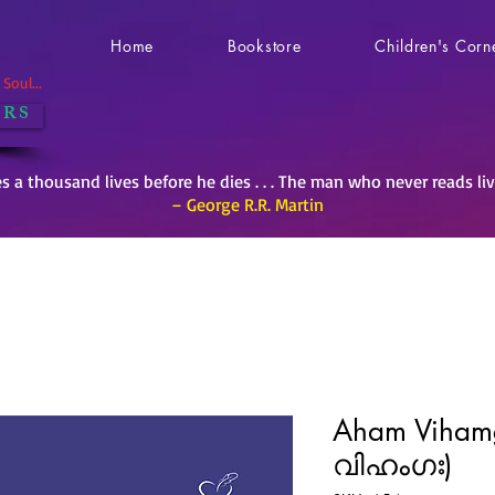
Home
Bookstore
Children's Corn
Soul...
 R S
es a thousand lives before he dies . . . The man who never reads li
– George R.R. Martin
Aham Viha
വിഹംഗഃ)