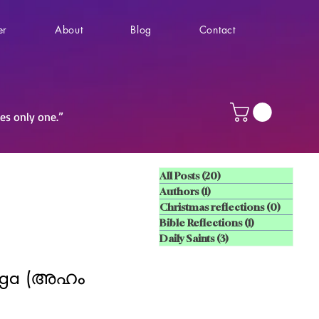
er
About
Blog
Contact
ves only one.”
All Posts
(20)
20 posts
Authors
(1)
1 post
Christmas reflections
(0)
0 posts
Bible Reflections
(1)
1 post
Daily Saints
(3)
3 posts
mga (അഹം