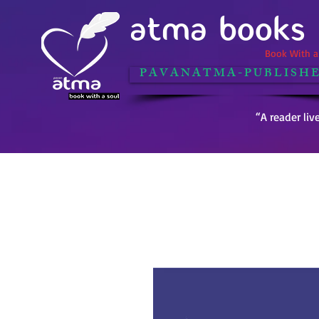
ATMA BOOKS
Book With a 
P A V A N A T M A - P U B L I S H E
“A reader liv