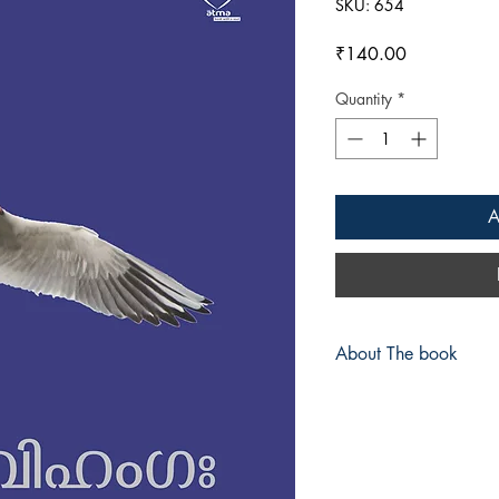
SKU: 654
Price
₹140.00
Quantity
*
A
About The book
Author: Dr. Thomas Ab
Pages: 148
Size: Demy 1/8
Binding: Paperback
Edition: September 201