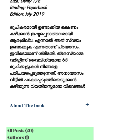
Size: Demy 1/8
Binding: Paperback
Edition: July 2019
രുചികരമായി ഉണ്ടാക്കിയ ഭക്ഷണം
കഴിക്കാന്‍ ഇഷ്ടപ്പെടാത്തവരായി
ആരുമില്ല. എന്നാല്‍ അത് സ്വയം
ഉണ്ടാക്കുക എന്നതാണ് പ്രയാസം.
ഇവിടെയാണ് ശ്രീമതി. ത്രേസ്യാമ്മ
വര്‍ഗ്ഗീസ് വൈവിധ്യമായ 65
രുചിക്കൂട്ടുകള്‍ നിങ്ങളെ
പരിചയപ്പെടുത്തുന്നത്. അനായാസം
വീട്ടില്‍ പാകപ്പെടുത്തിയെടുക്കാന്‍
കഴിയുന്ന വ്യത്യസ്തമായ വിഭവങ്ങള്‍
About The book
Author: Mrs. Thresiamma Varghese
Pages: 60
Size: Demy 1/8
All Posts
(20)
20 posts
Binding: Paperback
Authors
(1)
1 post