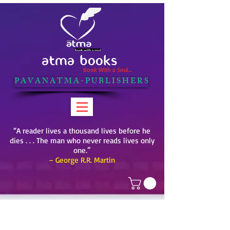
ATMA BOOKS
Book With a Soul...
P A V A N A T M A - P U B L I S H E R S
“A reader lives a thousand lives before he
dies . . . The man who never reads lives only
one.”
– George R.R. Martin