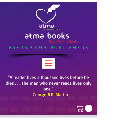
ATMA BOOKS
Book With a Soul...
P A V A N A T M A - P U B L I S H E R S
“A reader lives a thousand lives before he
dies . . . The man who never reads lives only
one.”
– George R.R. Martin