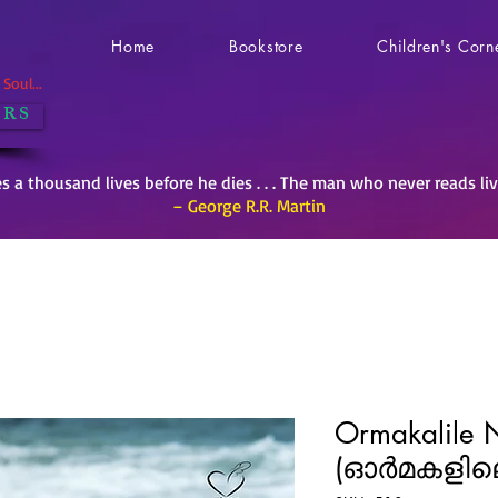
Home
Bookstore
Children's Corn
Soul...
 R S
es a thousand lives before he dies . . . The man who never reads li
– George R.R. Martin
Ormakalile 
(ഓര്‍മകളിലെ 