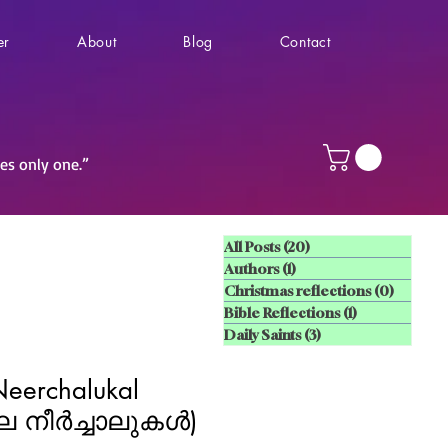
er
About
Blog
Contact
ves only one.”
All Posts
(20)
20 posts
Authors
(1)
1 post
Christmas reflections
(0)
0 posts
Bible Reflections
(1)
1 post
Daily Saints
(3)
3 posts
Neerchalukal
നീര്‍ച്ചാലുകള്‍)