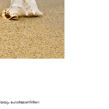
െയും ഹോര്‍മോണിന്‍റെ