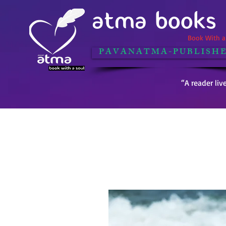
ATMA BOOKS
Book With a 
P A V A N A T M A - P U B L I S H E
“A reader liv