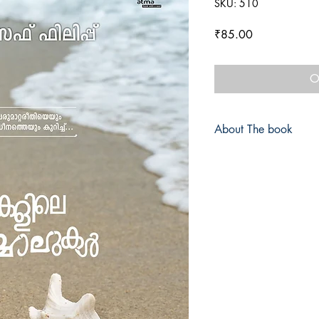
SKU: 510
Price
₹85.00
O
About The book
Book
: Ormakalile Nee
നീര്‍ച്ചാലുകള്‍)
Author
: Dr. Joseph Phili
Category
:
Memoirs
ISBN
: 97881937964
Binding
:
Paperback
First published
: June 2
Publisher
:
Atmabooks
Edition
: 1
Number of pages
:96
Language
: Malayalam