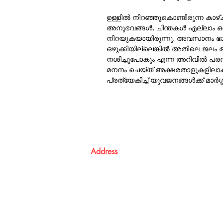
ഉള്ളില്‍ നിറഞ്ഞുകൊണ്ടിരുന്ന കാഴ്
അനുഭവങ്ങള്‍, ചിന്തകള്‍ എല്ലാം 
നിറയുകയായിരുന്നു. അവസാനം ഭാരപ്
ഒഴുക്കിയില്ലെങ്കില്‍ അതിലെ ജലം 
നശിച്ചുപോകും എന്ന അറിവില്‍ പരന
മനനം ചെയ്ത് അക്ഷരതാളുകളിലാക്
പ്രത്യേകിച്ച് യുവജനങ്ങള്‍ക്ക് മാര്‍ഗ
Address
Atma Books
Pavanatma publishers,
St. Alphonsa Capuchin Ashram,