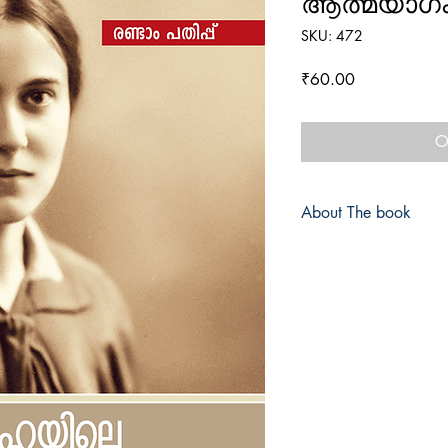
ആത്മയാഗം
SKU: 472
Price
₹60.00
O
About The book
Book
: vishaguhayile
ആത്മയാഗം)
Author
: Prof. Joseph M
Category
:
Biography (
ISBN
:
Binding
:
Paperback
First published
: Octobe
Publisher
:
Atmabooks
Edition
: 1
Number of pages
: 68