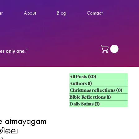
er
About
Blog
Contact
ves only one.”
All Posts
(20)
20 posts
Authors
(1)
1 post
Christmas reflections
(0)
0 posts
Bible Reflections
(1)
1 post
Daily Saints
(3)
3 posts
le atmayagam
യിലെ