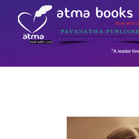
ATMA BOOKS
Book With a 
P A V A N A T M A - P U B L I S H E
“A reader liv