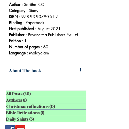
Author
: Saritha K.C
Category
:
Study​​
ISBN
: 978-93-90790-51-7
Binding
:
Paperback
First published
: August 2021
Publisher
:
Pavanatma Publishers Pvt. Ltd.
Edition
: 1
Number of pages
: 60
Language
: Malayalam
About The book
അബോധ മനസിലെ ബലിബിംബത്തെ
ഉണര്‍ത്താന്‍വേണ്ടി ഇടശ്ശേരി
ത്യാഗവും ബലിയും കൂട്ടിച്ചേര്‍ത്ത്
All Posts
(20)
20 posts
കവിതകള്‍ രചിച്ചു. പണിമുടക്കം,
Authors
(1)
1 post
കല്യാണപ്പുടവ, പെങ്ങള്‍,
Christmas reflections
(0)
0 posts
വിവാഹസമ്മാനം, പൂതപ്പാട്ട്, കാവിലെ
Bible Reflections
(1)
1 post
പാട്ട് തുടങ്ങിയ കവിതകളില്‍
Daily Saints
(3)
3 posts
ആത്മത്യാഗത്തിന്‍റെ നേര്‍ക്കാഴ്ചകള്‍