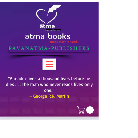
ATMA BOOKS
Book With a Soul...
P A V A N A T M A - P U B L I S H E R S
“A reader lives a thousand lives before he
dies . . . The man who never reads lives only
one.”
– George R.R. Martin