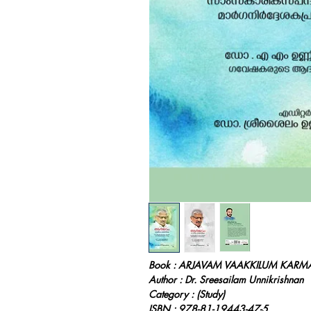
Book : ARJAVAM VAAKKILUM KARM
Author : Dr. Sreesailam Unnikrishnan
Category : (Study)
ISBN : 978-81-19443-47-5