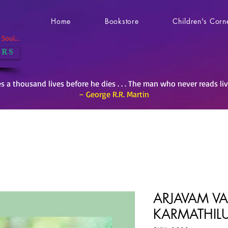
Home
Bookstore
Children's Corn
Soul...
 R S
es a thousand lives before he dies . . . The man who never reads li
– George R.R. Martin
ARJAVAM V
KARMATHIL