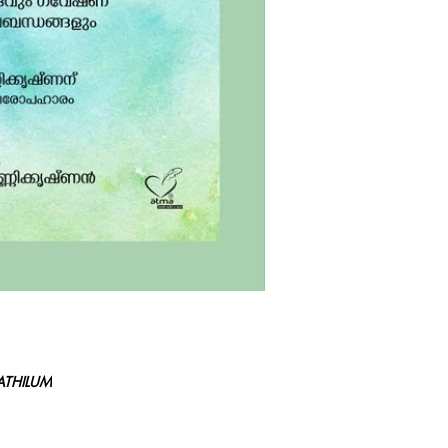
ഗവേഷകര്‍ തയ്യാറാക്
ഇതിന് രണ്ടുഭാഗങ്ങള
സക്രിയവും സപ്രയ
ജീവിക്കാമെന്നതിന്റെ 
ഒന്നാംഭാഗത്ത്. അടുത
ഗവേഷണസംബന്ധിയായി 
മാര്‍ഗനിര്‍ദ്ദേശക പ്രബ
സംസ്‌കാരികജീവിതസ്പ
ഒത്തിണങ്ങിയ നവീനപു
ATHILUM