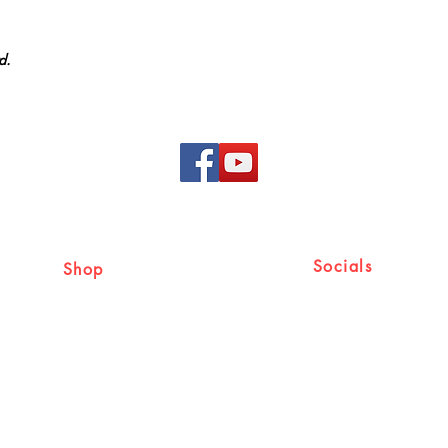
d.
Socials
Shop
Shipping & Returns
Facebook
Store Policy
Cancellation & Refund