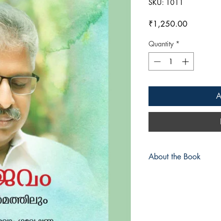
SKU: 1011
Price
₹1,250.00
Quantity
*
A
About the Book
അദ്ധ്യാപകന്‍, മാര്‍ഗ
എഡിറ്റര്‍, സംഘാടകന്
അമൂല്യസംഭാവനകള്‍ ച
ഉണ്ണിക്കൃഷ്ണന്‍. മൂന
അദ്ദേഹത്തിന്റെ ഔദ്യേ