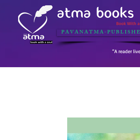
ATMA BOOKS
Book With a 
P A V A N A T M A - P U B L I S H E
“A reader liv