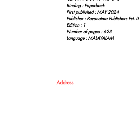
Binding : Paperback
First published : MAY 2024
Publisher : Pavanatma Publishers Pvt. Lt
Edition : 1
Number of pages : 623
Language : MALAYALAM
Address
Atma Books
Pavanatma publishers,
St. Alphonsa Capuchin Ashram,
KOZHIKODE,