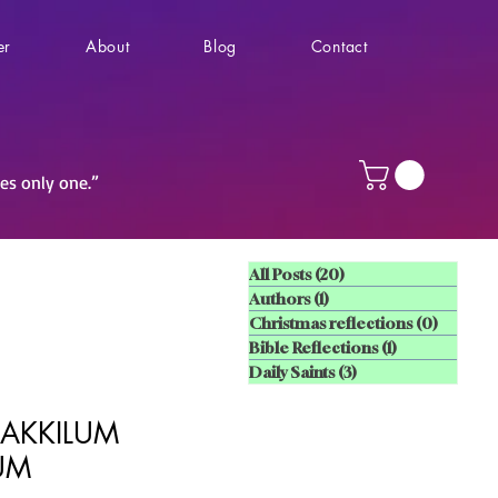
er
About
Blog
Contact
ves only one.”
All Posts
(20)
20 posts
Authors
(1)
1 post
Christmas reflections
(0)
0 posts
Bible Reflections
(1)
1 post
Daily Saints
(3)
3 posts
AAKKILUM
UM