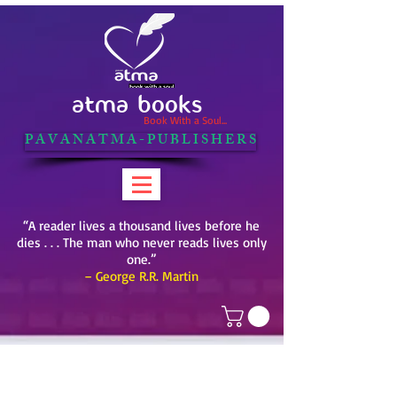
ATMA BOOKS
Book With a Soul...
P A V A N A T M A - P U B L I S H E R S
“A reader lives a thousand lives before he
dies . . . The man who never reads lives only
one.”
– George R.R. Martin