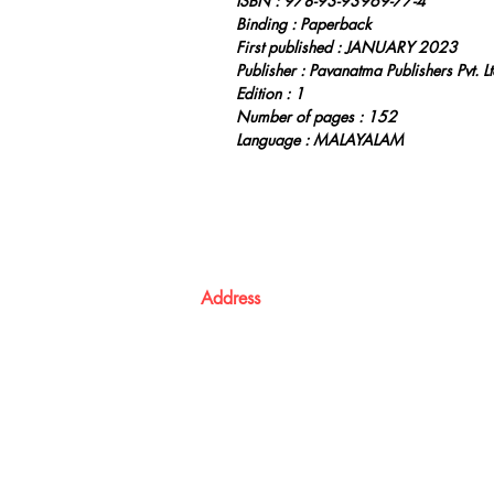
ISBN : 978-93-93969-77-4
Binding : Paperback
First published : JANUARY 2023
Publisher : Pavanatma Publishers Pvt. Lt
Edition : 1
Number of pages : 152
Language : MALAYALAM
Address
Atma Books
Pavanatma publishers,
St. Alphonsa Capuchin Ashram,
KOZHIKODE,