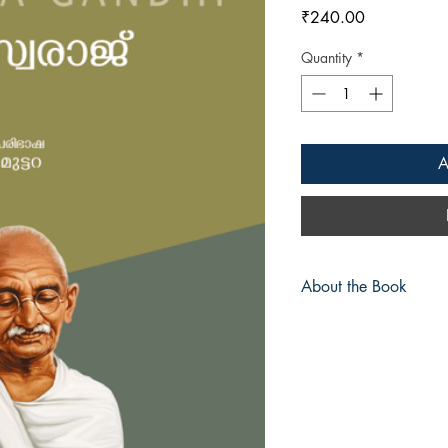
Price
₹240.00
Quantity
*
A
About the Book
ഭാരതീയര്‍ക്കു മാത്ര
മുഴുവനുമായി മഹാത്മജി
മഹദ് സന്ദേശമാണ് - ഹി
ലണ്ടനില്‍ തന്നെ സന്ദര്
യുവാക്കളടക്കമുള്ളവര
സംവാദങ്ങളുടെ സാങ്