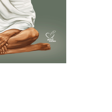
ഈ ചെറിയ പുസ്തകം.
ഹിന്ദുസ്ഥാനിന്റെ സ്
പ്രയാണത്തിന് അവശ
നയങ്ങളാണ് സൂക്ഷ്മമാ
കൂടാതെയും ഇതിലൂടെ അവത
വീണ്ടുവിചാരമില്ലാത
ധരിത്രിക്കുമേല്‍ സ
പരമ്പരകളുടെ മുന്നറിയ
പാശ്ചാത്യരുടെ പരിഷ
സംസ്‌കാരത്തോടുമുള്ള
നമുക്ക് തെല്ലൊരു ആ
ഈ കൃതിവഴി തുറക്കുമ