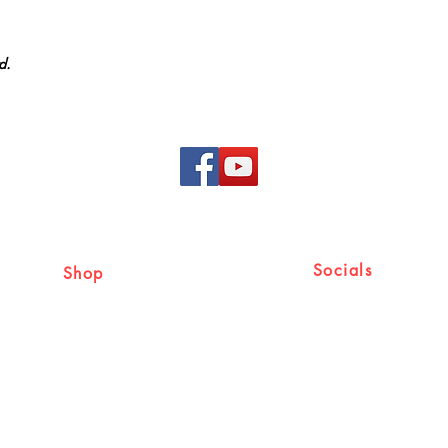
d.
Socials
Shop
Shipping & Returns
Facebook
Store Policy
Cancellation & Refund