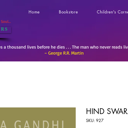
Home
Bookstore
Children's Corn
Soul...
 R S
es a thousand lives before he dies . . . The man who never reads li
– George R.R. Martin
HIND SWAR
SKU: 927