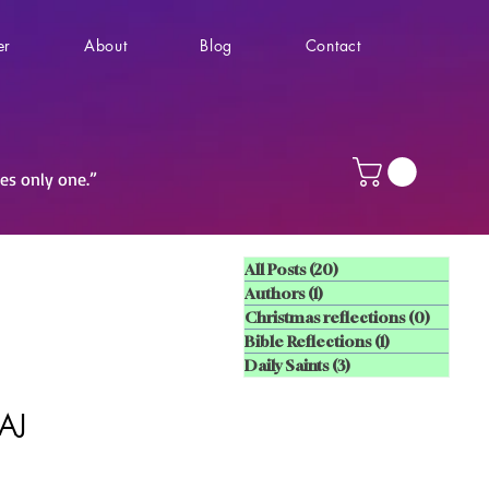
er
About
Blog
Contact
ves only one.”
All Posts
(20)
20 posts
Authors
(1)
1 post
Christmas reflections
(0)
0 posts
Bible Reflections
(1)
1 post
Daily Saints
(3)
3 posts
AJ