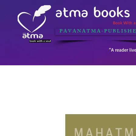
ATMA BOOKS
Book With a 
P A V A N A T M A - P U B L I S H E
“A reader liv