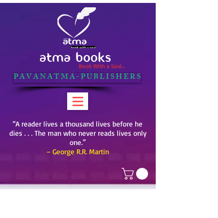
ATMA BOOKS
Book With a Soul...
P A V A N A T M A - P U B L I S H E R S
“A reader lives a thousand lives before he
dies . . . The man who never reads lives only
one.”
– George R.R. Martin