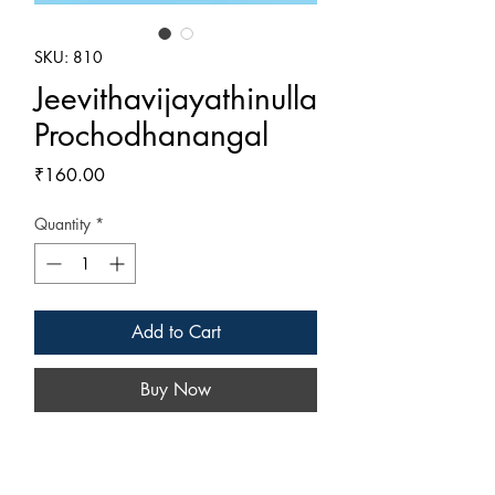
SKU: 810
Jeevithavijayathinulla
Prochodhanangal
Price
₹160.00
Quantity
*
Add to Cart
Buy Now