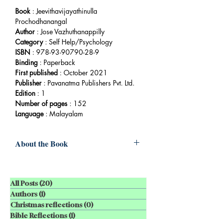
Book
: Jeevithavijayathinulla
Prochodhanangal
Author
: Jose Vazhuthanappilly
Category
: Self Help/Psychology
ISBN
: 978-93-90790-28-9
Binding
:
Paperback
First published
: October 2021
Publisher
:
Pavanatma Publishers Pvt. Ltd.
Edition
: 1
Number of pages
: 152
Language
: Malayalam
About the Book
എന്താണ് പ്രചോദനങ്ങള്‍ നമ്മുടെ
ആവശ്യങ്ങളുടെ, വികാരങ്ങളുടെ,
ലക്ഷ്യങ്ങളുടെ താക്കോലാണിത്.
All Posts
(20)
20 posts
കാര്യക്ഷമത വളര്‍ത്തി, ക്രിയാത്മക
Authors
(1)
1 post
പ്രവര്‍ത്തനങ്ങളിലൂടെ
Christmas reflections
(0)
0 posts
കര്‍മ്മനിരതരായി, ലക്ഷ്യങ്ങളില്‍ ദൃഷ്ടി
Bible Reflections
(1)
1 post