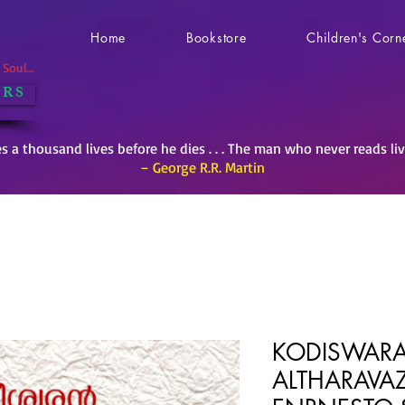
Home
Bookstore
Children's Corn
Soul...
 R S
es a thousand lives before he dies . . . The man who never reads li
– George R.R. Martin
KODISWAR
ALTHARAVAZ