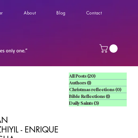
er
About
Blog
Contact
ves only one.”
All Posts
(20)
20 posts
Authors
(1)
1 post
Christmas reflections
(0)
0 posts
Bible Reflections
(1)
1 post
Daily Saints
(3)
3 posts
AN
HIYIL - ENRIQUE