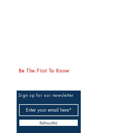
നക്കാര്‍ക്കും എല്ലാ
നും അച്ചന്റെ
െ പ്രാര്‍ത്ഥനകള്‍ നിങ്ങള്‍ക്ക്
ാന്‍ ഈ അവസരം
‍ പാബ്ലോ സെറില്ലോസ്
യയിലും നേപ്പാളിലും
്‍ഷിയേച്ചര്‍
്ങളുടെ വാര്‍ഷികങ്ങളില്‍,
Be The First To Know
യും
തിന്റെയും അതുല്യമായ
ആകര്‍ഷകമായ സാക്ഷ്യമായി
ഷായുടെ യാത്ര നിലകൊള്ളുന്നു.
Sign up for our newsletter
ില്‍ നിന്ന് വിശുദ്ധ
ുന്ന പവിത്രമായ പാതയിലേക്ക്
ച്ചു. ഈ ഇതിഹാസം ഒരു
സു കാരന്റെ' ശ്രദ്ധേയമായ
Subscribe
കുന്നു, ഒരു കോടീശ്വ രന്റെ
റികടക്കുകയും,