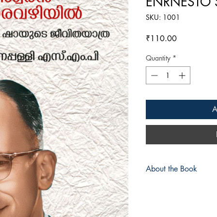
ENRNESTO 
SKU: 1001
Price
₹110.00
Quantity
*
A
About the Book
കോടീശ്വരന്‍ മുതല്‍ 
വ്യവസായിയുടെ യാത
എന്‍റിക് ഏണസ്റ്റോ 