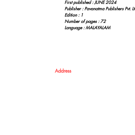
First published : JUNE 2024
Publisher : Pavanatma Publishers Pvt. Lt
Edition : 1
Number of pages : 72
Language : MALAYALAM
Address
Atma Books
Pavanatma publishers,
St. Alphonsa Capuchin Ashram,
KOZHIKODE,
KL 673016, IN