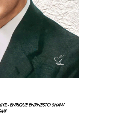
ആത്മീയ ഒഡീസി.
'കോടീശ്വരന്‍ അള്‍ത്
പുസ്തകത്തിന് ഭാരതത്
ന്യൂണ്‍ഷ്യോയുടെ പേര
കൈയെഴുത്തുപ്രതിയു
സ്നേഹ പ്രയത്ന ത്ത
സ്നേഹത്തിന്റെയും സമ
ദൈവത്തിന്റെ സന്ദേശം 
ഉത്സാഹ
ത്തെയും നുണ്‍സിയോ അ
2001 ജൂലൈ 16-ന് വി
കാരണങ്ങള്‍ക്കായുള്ള
ഒബ്സ്റ്റാറ്റ് അഭ്യര്‍ത്ഥ
ഗോളിയോ ആയിരുന്ന ഇ
ഫ്രാന്‍സിസ് മാര്‍പാപ്
ഷായെ വിശുദ്ധനായി പ്
പിതാവ് സമാരംഭിച്ചു. 
IYIL - ENRIQUE ENRNESTO SHAW
വാഴ്ത്തപ്പെട്ടവരുടെയു
SMP
ഔദ്യോഗിക നടപടിക്കാ
ഷായുടെ ജീവിതം സാധാ
കുടുംബാംഗങ്ങള്‍ക്കു
മാതൃക