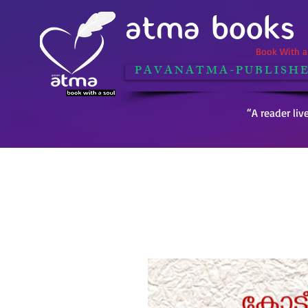
ATMA BOOKS
Book With a 
P A V A N A T M A - P U B L I S H E
“A reader liv