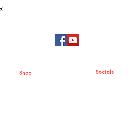
യാകട്ടെ. അച്ചനും വായ
d.
അനുഗ്രഹങ്ങളും നേരാ
ദൗത്യത്തിനായുള്ള എന്റ
ഉറപ്പുനല്‍കാനും ഞ
ഉപയോഗിക്കുന്നു.
മോണ്‍സ് ജുവാന്
ഹെര്‍ണാണ്ടസ്
കൗണ്‍സിലര്‍ ഇന്ത്
അപ്പസ്തോലിക് ന്യൂണ
അസാധാരണമായ ജീവിതങ
Socials
Shop
ഭൗതികവിജയ ത്തിന്റെ
ആത്മീയസമര്‍പ്പണത്
സംയോജന ത്തിന്റെ 
എന്‍റിക് ഏണസ്റ്റോ 
Shipping & Returns
Facebook
സമ്പത്തിന്റെ ഇടനാഴികള
പദവിയിലേക്ക് നയിക്ക
Store Policy
ഷായുടെ ജീവിതം നയി
Cancellation & Refund
'ദൈവത്തിന്റെ ബിസിന
ആഖ്യാനമായി വികസിക്
Terms and Conditions
യാത്ര, സാധാരണയെ മ