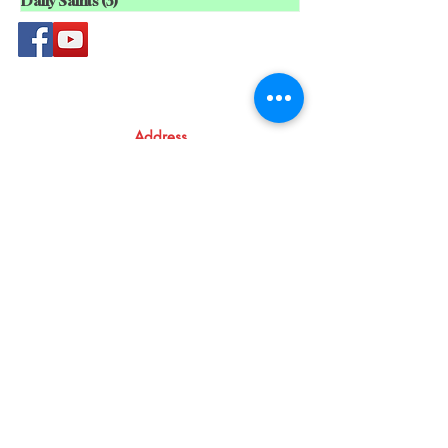
Daily Saints
(3)
3 posts
Address
Atma Books
Pavanatma publishers,
St. Alphonsa Capuchin Ashram,
KOZHIKODE,
KL 673016, IN
09846124800
Shop
Shipping & Returns