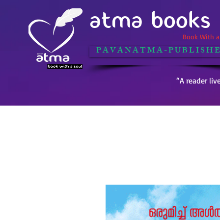
ATMA BOOKS
Book With a 
P A V A N A T M A - P U B L I S H E
“A reader liv