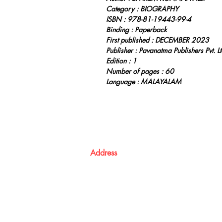
Category : BIOGRAPHY
ISBN : 978-81-19443-99-4
Binding : Paperback
First published : DECEMBER 2023
Publisher : Pavanatma Publishers Pvt. Lt
Edition : 1
Number of pages : 60
Language : MALAYALAM
Address
Atma Books
Pavanatma publishers,
St. Alphonsa Capuchin Ashram,