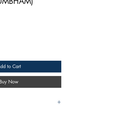
UMBHAM)
dd to Cart
Buy Now
മരിച്ചുപോയ കുട്ടിയും ആറ്
കളും പുണ്യവഴിയെ
് പോയ കഥയും അവരുടെ