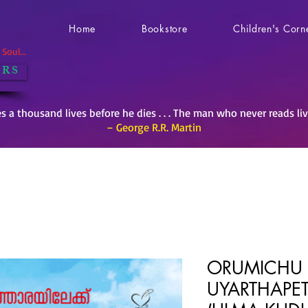
Home
Bookstore
Children's Corn
Soul...
 R S
es a thousand lives before he dies . . . The man who never reads li
– George R.R. Martin
ORUMICHU 
UYARTHAPE