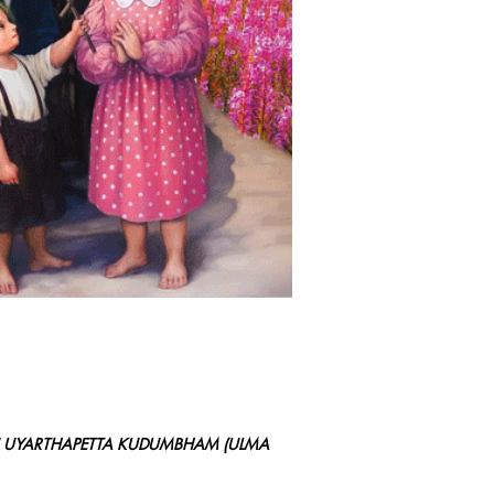
ആധ്യാത്മികതയും..
ഒരു കുടുംബം മുഴുവനും 
ഉയര്‍ത്തപ്പെടുന്നത് 
ഇത് ആദ്യം.
സഹജീവികളോടുള്ള കര
കുടുംബം
ഫ്രാന്‍സിസ് മാര്‍പാ
ബഹുമാനപ്പെട്ട എഫ്രേ
ഇന്നത്തെ ക്രിസ്തീയ ക
സമ്മാനമാണ്. എല്ലാവരു
പുസ്തകം. ലോകം മുഴുവന
മാതൃകയാക്കാനും അ
വര്‍ദ്ധിപ്പിക്കാനും ഈ
കര്‍ദ്ദിനാള്‍ പിസ്സ
KU UYARTHAPETTA KUDUMBHAM (ULMA