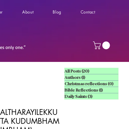
er
About
Blog
Contact
ves only one.”
All Posts
(20)
20 posts
Authors
(1)
1 post
Christmas reflections
(0)
0 posts
Bible Reflections
(1)
1 post
Daily Saints
(3)
3 posts
ALTHARAYILEKKU
TTA KUDUMBHAM