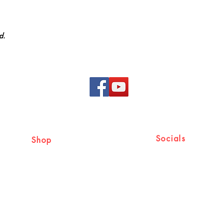
കൗണ്‍സിലിംഗ് ക്ലാസ
ചെയ്യുന്നു. സീറോ മല
ഇംഗ്ലീഷിലുള്ള ഗാനങ്
d.
സംഭാവന കൂടിയാണ്. മറ്
രചിക്കുകയും വിവിധ
ലേഖനങ്ങള്‍ എഴുതുകയും
Socials
Shop
Shipping & Returns
Facebook
Store Policy
Cancellation & Refund