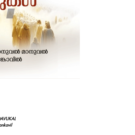
1993 ല്‍ മഹാരാഷ്ട്ര
കല്ല്യാണ്‍ രൂപതയ്ക
സ്വീകരിച്ച് സേവനം 
എമ്മാനുവല്‍ നോര്‍ത്ത
യൂണിവേഴ്‌സിറ്റിയില്‍
ഓണേഴ്‌സ് ബിരുദം നേടു
ധര്‍മ്മാരം കോളേജില്‍ന
ഡിപ്ലോമ ചെയ്യുകയും,
കോളേജില്‍ നിന്ന് യൂത്ത്
ബിരുദം പൂര്‍ത്തിയാക
റോമില്‍ ഉള്ള സലേഷ്യന്
യൂത്ത് മിനിസ്ട്രിയില്‍
എമ്മാനുവല്‍ കാടന്‍ങ്ക
പൗരോഹിത്യജീവിതത്തി
പ്രചോദനം ഉള്‍ക്കൊണ്
രചിക്കുകയായിരുന്നു.
രചയിതാവ് റോമിലുള്ള തോര
യൂണിവേഴ്‌സിറ്റിയില്‍
കോളേജ് വിദ്യാര്‍ത്ഥ
DAVUKAL
ആത്മീയഗുരുവായിട്ടും സേ
ankavil
കല്ല്യാണ്‍ ഡിപ്പാര്‍ട്ട
സേവനം ചെയ്തിരുന്നു.