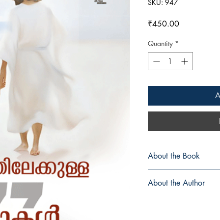
SKU: 947
Price
₹450.00
Quantity
*
A
About the Book
About the Author
വളരെ കൃത്യതയോടെ 
ദൈവവചനാധിഷ്ഠിത 
ഫാ. ഡോ. എമ്മാനുവല്‍ 
പുസ്തകത്തില്‍ അവതരിപ്പി
1966 ല്‍ കേരളത്തില്