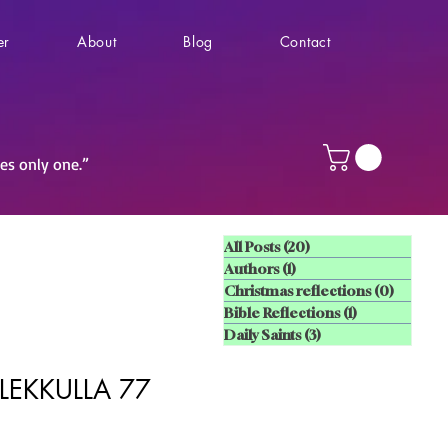
er
About
Blog
Contact
ves only one.”
All Posts
(20)
20 posts
Authors
(1)
1 post
Christmas reflections
(0)
0 posts
Bible Reflections
(1)
1 post
Daily Saints
(3)
3 posts
LEKKULLA 77