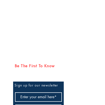
ുകള്‍ നല്‍കുകയും
ബാര്‍ കുര്‍ബ്ബാനയുടെ
ങള്‍ രചയിതാവിന്റെ ഒരു
റു മൂന്നു പുസ്തകങ്ങള്‍
 മാസികകളില്‍ അനേകം
 ചെയ്തിട്ടുണ്ട്.
Be The First To Know
Sign up for our newsletter