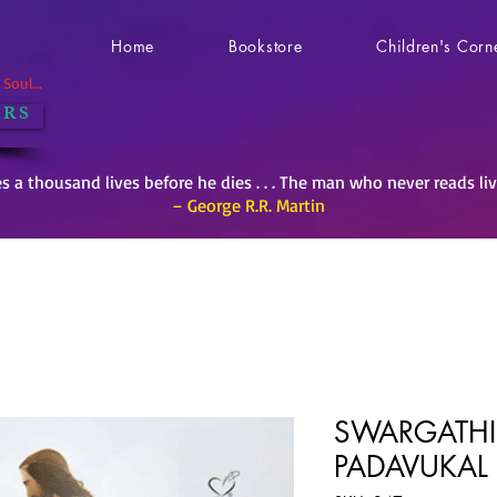
Home
Bookstore
Children's Corn
Soul...
 R S
es a thousand lives before he dies . . . The man who never reads li
– George R.R. Martin
SWARGATHI
PADAVUKAL