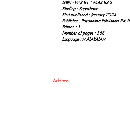
ISBN : 978-81-19443-83-3
Binding : Paperback
First published : January 2024
Publisher : Pavanatma Publishers Pvt. Lt
Edition : 1
Number of pages : 368
Language : MALAYALAM
Address
Atma Books
Pavanatma publishers,
St. Alphonsa Capuchin Ashram,
KOZHIKODE,