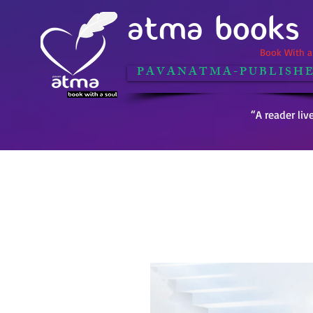
ATMA BOOKS
Book With a 
P A V A N A T M A - P U B L I S H E
“A reader liv